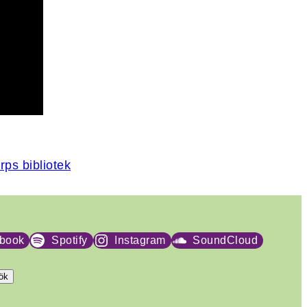
rps bibliotek
book
Spotify
Instagram
SoundCloud
ök