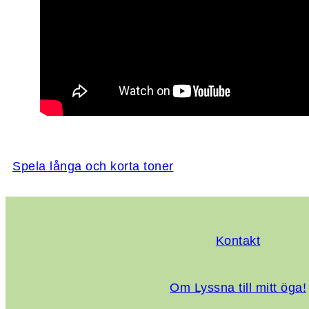
Spela långa och korta toner
Kontakt
Om Lyssna till mitt öga!