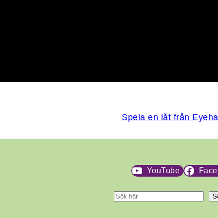
Spela en låt från Eyeha
YouTube
Face
S
S
ö