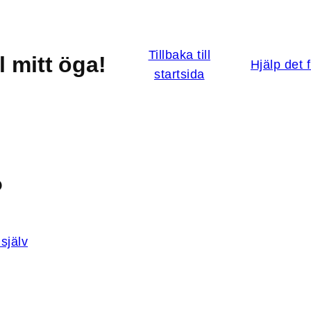
Tillbaka till
l mitt öga!
Hjälp det 
startsida
?
själv