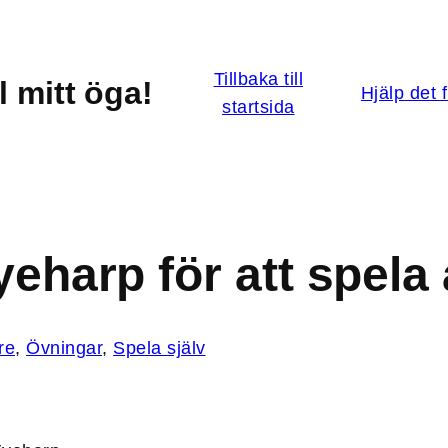
Tillbaka till
l mitt öga!
Hjälp det 
startsida
Eyeharp för att spel
re
, 
Övningar
, 
Spela själv