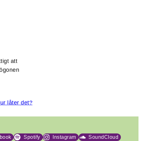
igt att
 ögonen
r låter det?
book
Spotify
Instagram
SoundCloud