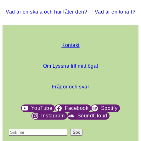
Vad är en skala och hur låter den?
Vad är en tonart?
Kontakt
Om Lyssna till mitt öga!
Frågor och svar
YouTube
Facebook
Spotify
Instagram
SoundCloud
S
Sök