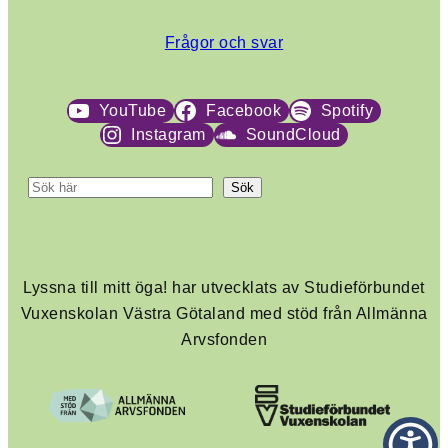
Frågor och svar
YouTube
Facebook
Spotify
Instagram
SoundCloud
S
Sök
ö
k
Lyssna till mitt öga! har utvecklats av Studieförbundet
Vuxenskolan Västra Götaland med stöd från Allmänna
Arvsfonden